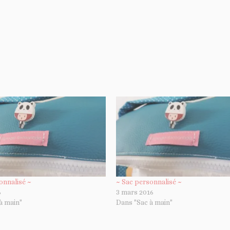
onnalisé ~
~ Sac personnalisé ~
6
3 mars 2016
à main"
Dans "Sac à main"