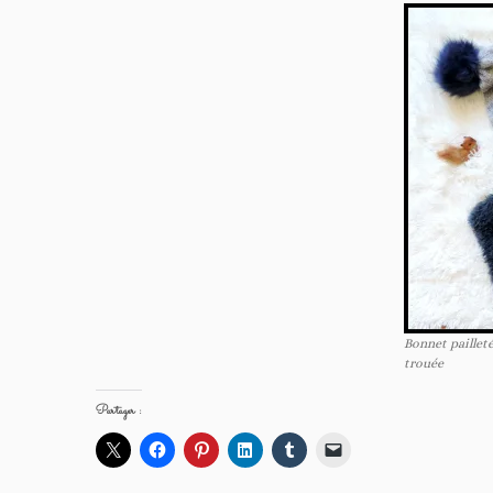
Bonnet paillet
trouée
Partager :