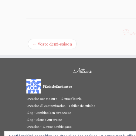
Parc
←
Veste demi-saison
Auteurs
l'EpingleEnchantee
Création sur mesure ~ Blouse fleurie
Création & Customisation ~ Tablier de cuisine
Blog ~Combinaison Sirroco 2e
Blog ~ Blouse Aurore 2e
Création ~ Blouse double gaze