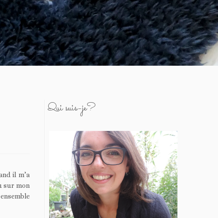
Qui suis-je?
and il m’a
u sur mon
et ensemble