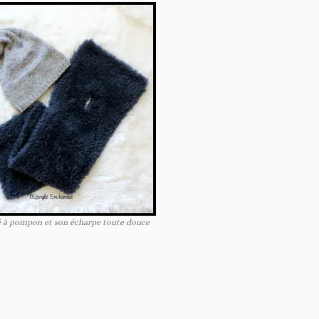
é à pompon et son écharpe toute douce