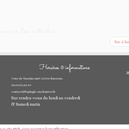
ourir les articles
Sac à l
Horaires & informations
M
7 rue de Vassincourt 33530 Bassens
06.09.05.60.59
contact@lepingle-enchantee.fr
Sur rendez-vous du lundi au vendredi
& Samedi matin