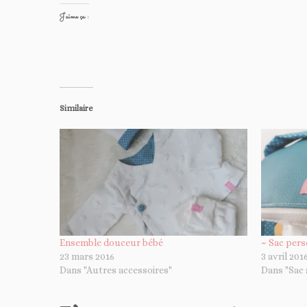
J’aime ça :
Similaire
Ensemble douceur bébé
~ Sac pers
23 mars 2016
3 avril 201
Dans "Autres accessoires"
Dans "Sac 