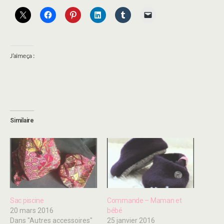
J’aime ça :
Similaire
Sac piscine
Commande – Maman et
20 mars 2016
bébé
Dans "Autres accessoires"
25 janvier 2016