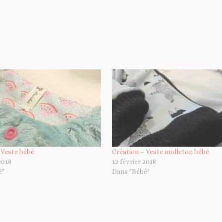
 Veste bébé
Création – Veste molleton bébé
2018
12 février 2018
é"
Dans "Bébé"