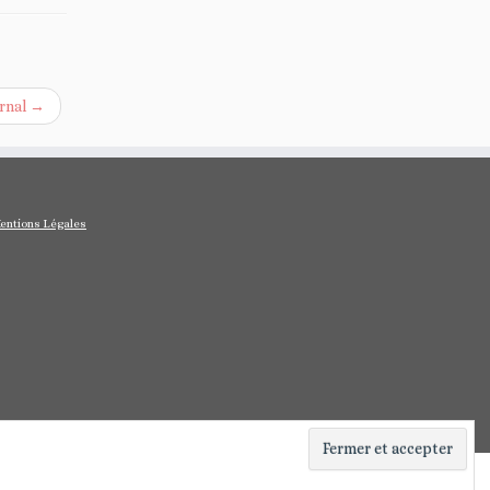
rnal
→
entions Légales