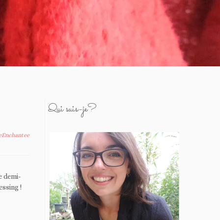
Qui suis-je?
leEnchantee
e demi-
essing !