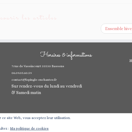
ourir les articles
Ensemble hive
Horaires & informations
M
7 rue de Vassincourt 33530 Bassens
06.09.05.60.59
contact@lepingle-enchantee.fr
Sur rendez-vous du lundi au vendredi
& Samedi matin
er ce site Web, vous acceptez leur utilisation.
ultez :
Ma politique de cookies
·
© 2026
·
Propulsé par
·
Réalisé avec the
Thème Customizr
·