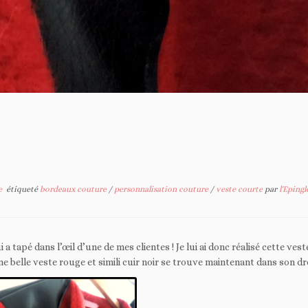
te
étiqueté
bordeaux couture
/
personnalisation couture
/
veste courte
par
l'Eping
tapé dans l’œil d’une de mes clientes ! Je lui ai donc réalisé cette vest
ne belle veste rouge et simili cuir noir se trouve maintenant dans son dr