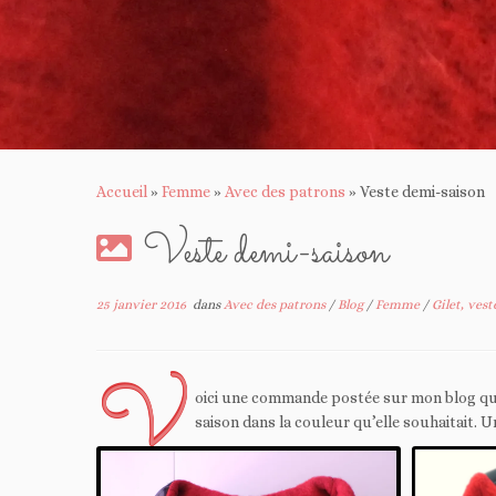
Accueil
»
Femme
»
Avec des patrons
»
Veste demi-saison
Veste demi-saison
25 janvier 2016
dans
Avec des patrons
/
Blog
/
Femme
/
Gilet, ves
V
oici une commande postée sur mon blog qui a 
saison dans la couleur qu’elle souhaitait. U