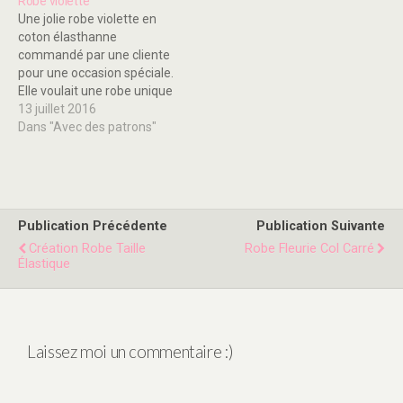
Robe violette
Une jolie robe violette en
coton élasthanne
commandé par une cliente
pour une occasion spéciale.
Elle voulait une robe unique
et fantaisie, j'ai donc ajouté
13 juillet 2016
un col en strass et une
Dans "Avec des patrons"
fantaisie avec des coutures
et des boutons sur le bas
de la robe. C'est une jolie
robe à manches courtes,…
Publication Précédente
Publication Suivante
Création Robe Taille
Robe Fleurie Col Carré
Élastique
Laissez moi un commentaire :)