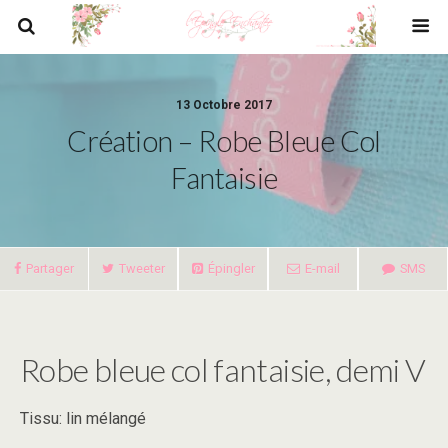
13 Octobre 2017
Création – Robe Bleue Col
Fantaisie
Partager
Tweeter
Épingler
E-mail
SMS
Robe bleue col fantaisie, demi V
Tissu: lin mélangé