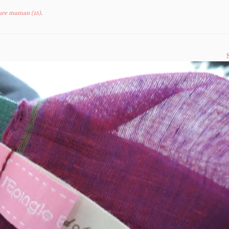
ure maman (15)
.