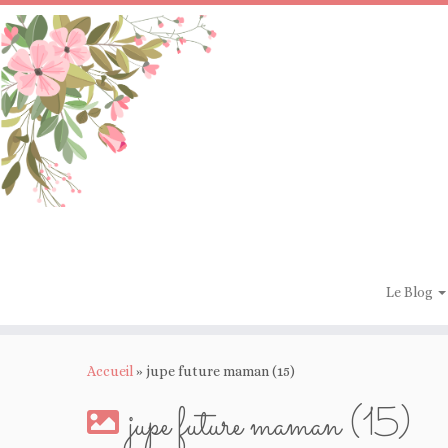
Passer
au
contenu
Le Blog
Accueil
»
jupe future maman (15)
jupe future maman (15)