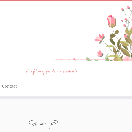
Le fil magique de ma créativité
Contact
Qui suis-je?