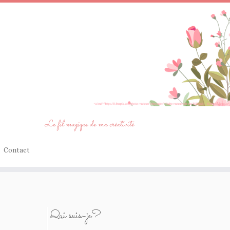
Le fil magique de ma créativité
Contact
Qui suis-je?