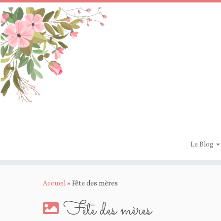
Passer
au
contenu
Le Blog
Accueil
»
Fête des mères
Fête des mères