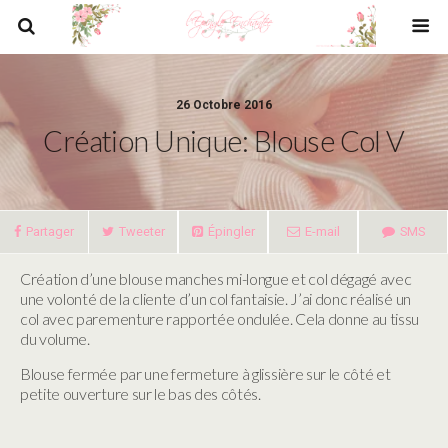
26 Octobre 2016
Création Unique: Blouse Col V
Partager
Tweeter
Épingler
E-mail
SMS
Création d’une blouse manches mi-longue et col dégagé avec
une volonté de la cliente d’un col fantaisie. J’ai donc réalisé un
col avec parementure rapportée ondulée. Cela donne au tissu
du volume.
Blouse fermée par une fermeture à glissière sur le côté et
petite ouverture sur le bas des côtés.