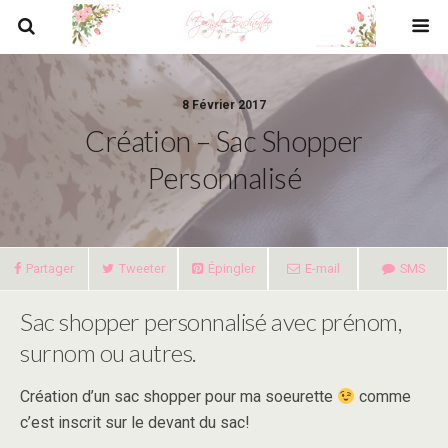
8 Février 2017
Création – Sac Shopper
Personnalisé
Partager
Tweeter
Épingler
E-mail
SMS
Sac shopper personnalisé avec prénom,
surnom ou autres.
Création d’un sac shopper pour ma soeurette
comme
c’est inscrit sur le devant du sac!