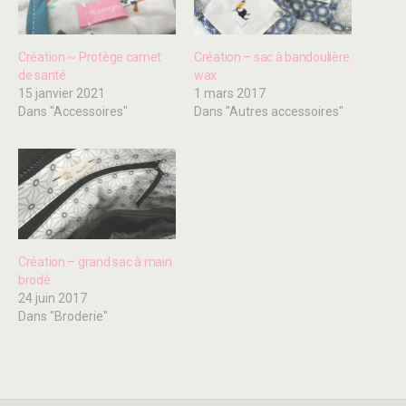
Création ~ Protège carnet
Création – sac à bandoulière
de santé
wax
15 janvier 2021
1 mars 2017
Dans "Accessoires"
Dans "Autres accessoires"
Création – grand sac à main
brodé
24 juin 2017
Dans "Broderie"