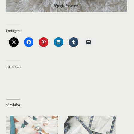
Partager :
J’aime ça :
Similaire