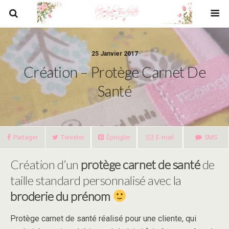
25 Janvier 2017
Création – Protège Carnet De
Santé
Partager
Tweeter
Épingler
E-mail
SMS
Création d’un
protège carnet de santé
de
taille standard personnalisé avec la
broderie du prénom
Protège carnet de santé réalisé pour une cliente, qui