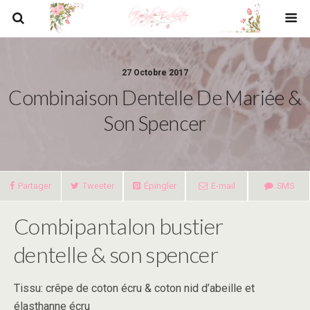
27 Octobre 2017
Combinaison Dentelle De Mariée &
Son Spencer
Partager
Tweeter
Épingler
E-mail
SMS
Combipantalon bustier
dentelle & son spencer
Tissu: crêpe de coton écru & coton nid d’abeille et
élasthanne écru