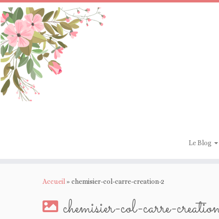
Passer
au
contenu
Le Blog
Accueil
»
chemisier-col-carre-creation-2
chemisier-col-carre-creati