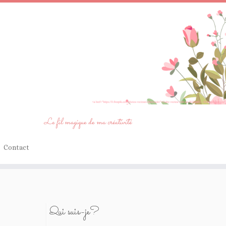
Le fil magique de ma créativité
Contact
Qui suis-je?