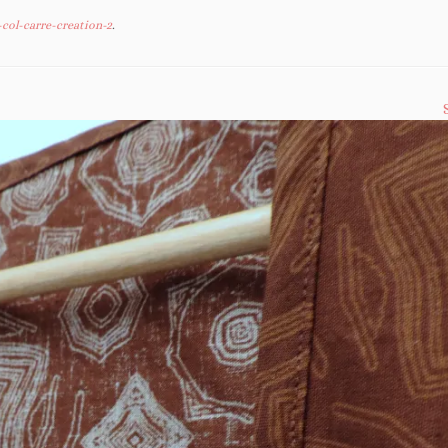
col-carre-creation-2
.