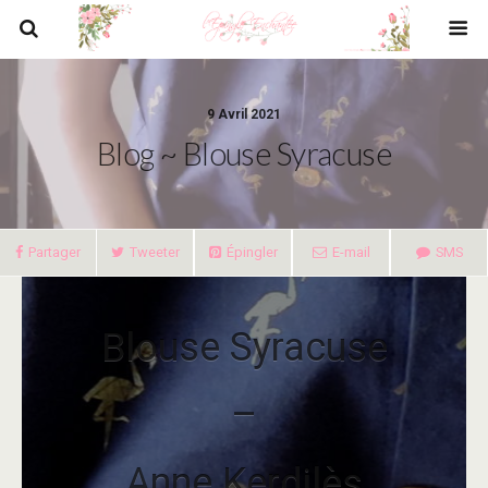
9 Avril 2021
Blog ~ Blouse Syracuse
Partager
Tweeter
Épingler
E-mail
SMS
Blouse Syracuse
–
Anne Kerdilès