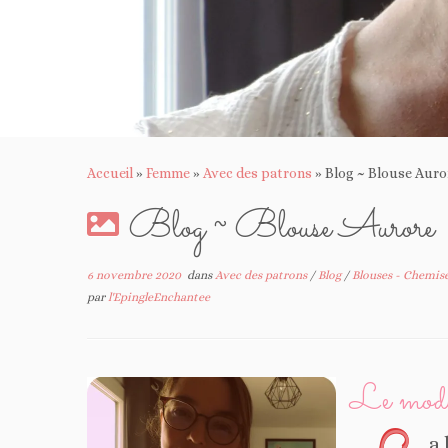
Accueil
»
Femme
»
Avec des patrons
»
Blog ~ Blouse Auro
Blog ~ Blouse Aurore
6 novembre 2020
dans
Avec des patrons
/
Blog
/
Blouses - Chemis
par
l'EpingleEnchantee
Le modè
a 