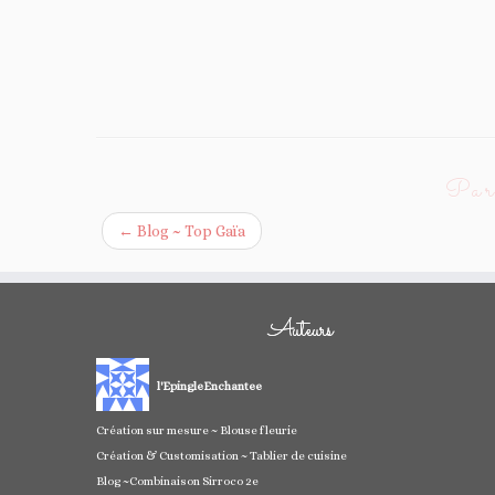
Parc
←
Blog ~ Top Gaïa
Auteurs
l'EpingleEnchantee
Création sur mesure ~ Blouse fleurie
Création & Customisation ~ Tablier de cuisine
Blog ~Combinaison Sirroco 2e