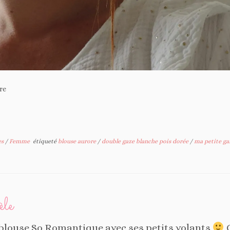
re
es
/
Femme
étiqueté
blouse aurore
/
double gaze blanche pois dorée
/
ma petite ga
le
blouse So Romantique avec ses petits volants
C