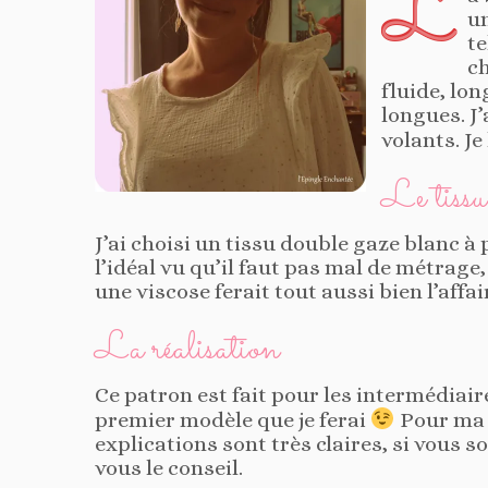
L
u
te
ch
fluide, lo
longues. J’
volants. J
Le tissu
J’ai choisi un tissu double gaze blanc à
l’idéal vu qu’il faut pas mal de métrage
une viscose ferait tout aussi bien l’affai
La réalisation
Ce patron est fait pour les intermédiair
premier modèle que je ferai
Pour ma p
explications sont très claires, si vous
vous le conseil.