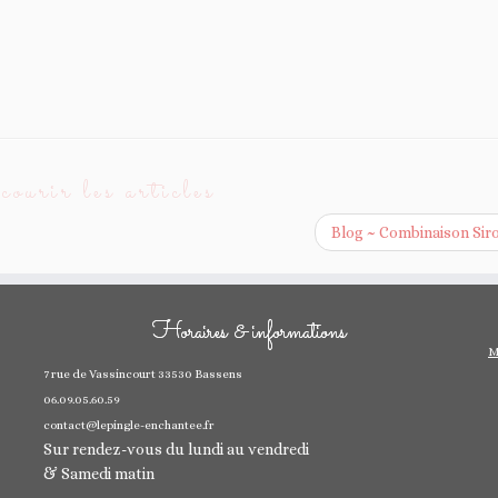
ourir les articles
Blog ~ Combinaison Sir
Horaires & informations
M
7 rue de Vassincourt 33530 Bassens
06.09.05.60.59
contact@lepingle-enchantee.fr
Sur rendez-vous du lundi au vendredi
& Samedi matin