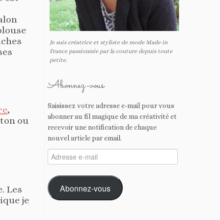
alon
blouse
nches
Je suis créatrice et styliste de mode Made in
ses
France passionnée par la couture depuis toute
petite.
Abonnez-vous
Saisissez votre adresse e-mail pour vous
re
,
abonner au fil magique de ma créativité et
oton ou
recevoir une notification de chaque
nouvel article par email.
Adresse
e-
mail
Abonnez-vous
. Les
ique je