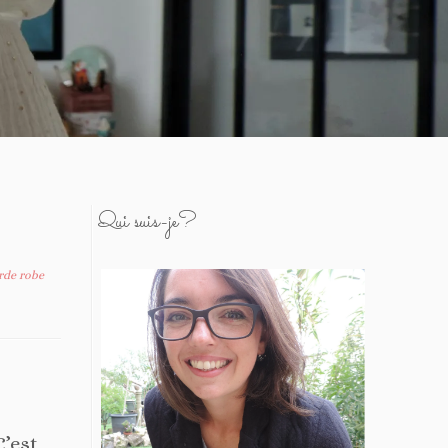
Qui suis-je?
rde robe
’est