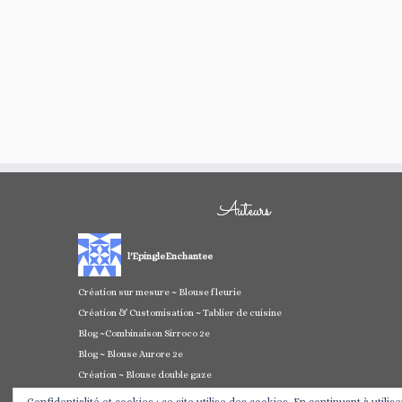
Auteurs
l'EpingleEnchantee
Création sur mesure ~ Blouse fleurie
Création & Customisation ~ Tablier de cuisine
Blog ~Combinaison Sirroco 2e
Blog ~ Blouse Aurore 2e
Création ~ Blouse double gaze