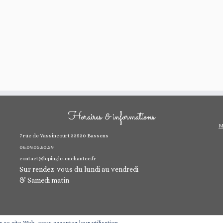
Horaires & informations
M
7 rue de Vassincourt 33530 Bassens
06.09.05.60.59
contact@lepingle-enchantee.fr
Sur rendez-vous du lundi au vendredi
& Samedi matin