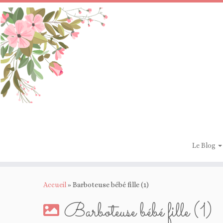
Passer
au
contenu
Le Blog
Accueil
»
Barboteuse bébé fille (1)
Barboteuse bébé fille (1)