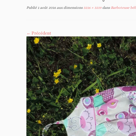
Publié
1 août 2016
aux dimensions
3216 × 3219
dans
Barboteuse bébé 
← Précédent