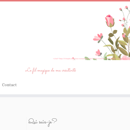
Le fil magique de ma créativité
Contact
Qui suis-je?