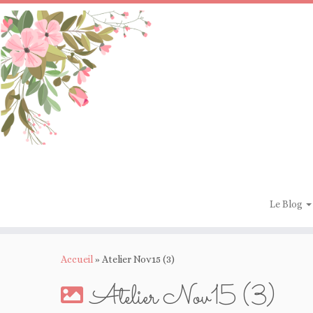
Passer
au
contenu
Le Blog
Accueil
»
Atelier Nov15 (3)
Atelier Nov15 (3)