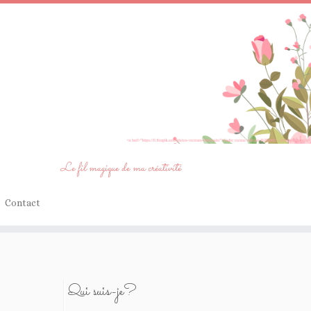
Le fil magique de ma créativité
Contact
Qui suis-je?