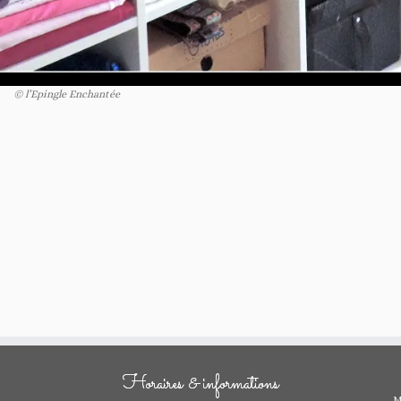
© l’Epingle Enchantée
Horaires & informations
M