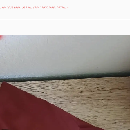
_18429338581103829_6254229701155496779_n
.