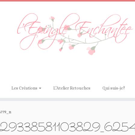
Les Créations
L’Atelier Retouches
Qui suis-je?
6779_n
29338581103829_625