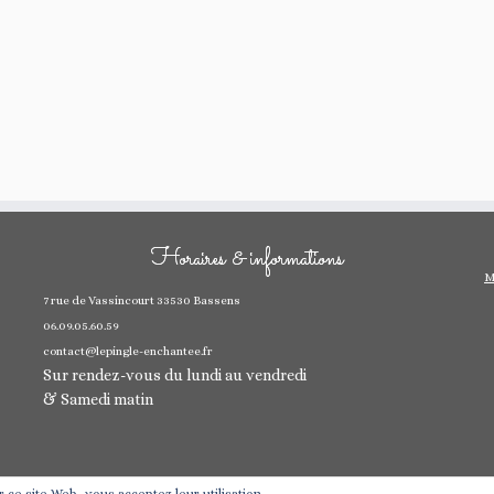
Horaires & informations
M
7 rue de Vassincourt 33530 Bassens
06.09.05.60.59
contact@lepingle-enchantee.fr
Sur rendez-vous du lundi au vendredi
& Samedi matin