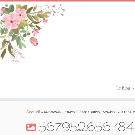
Passer
au
contenu
Le Blog
Accueil
»
567952656_18429338581103829_625422970115549
567952656_184