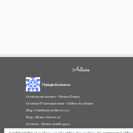
Auteurs
l'EpingleEnchantee
Création sur mesure ~ Blouse fleurie
Création & Customisation ~ Tablier de cuisine
Blog ~Combinaison Sirroco 2e
Blog ~ Blouse Aurore 2e
Création ~ Blouse double gaze