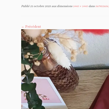
Publié
21 octobre 2025
aux dimensions
1440 × 1440
dans
567952656
← Précédent