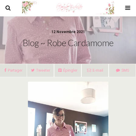
12 Novembre 2021
Blog ~ Robe Cardamome
Partager
Tweeter
Épingler
E-mail
SMS