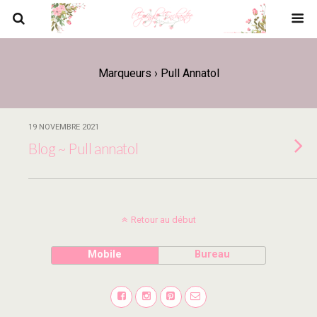
Marqueurs › Pull Annatol
19 NOVEMBRE 2021
Blog ~ Pull annatol
Retour au début
Mobile
Bureau