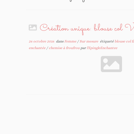
Création unique: blouse col 
26 octobre 2016
dans
Femme
/
Sur mesure
étiqueté
blouse col f
enchantée
/
chemise à froufrou
par
l'EpingleEnchantee