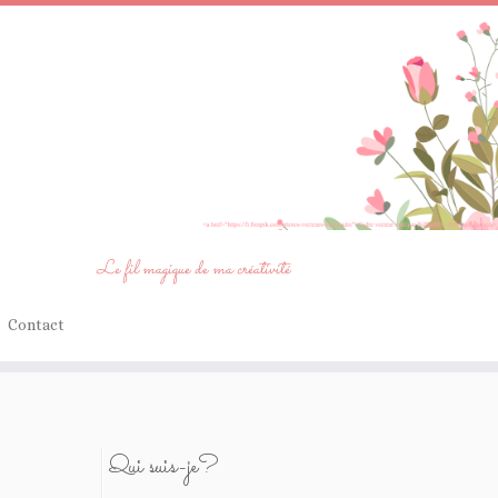
Le fil magique de ma créativité
Contact
Qui suis-je?