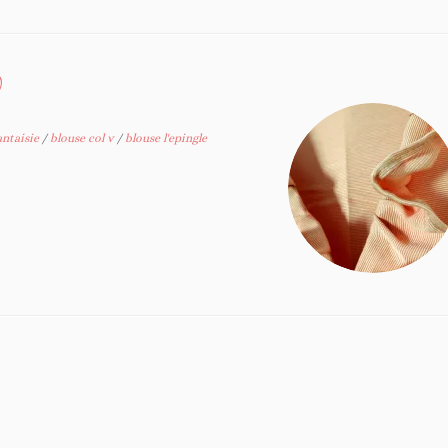
V
antaisie
/
blouse col v
/
blouse l'epingle