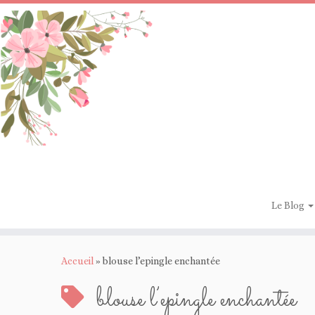
Passer
au
contenu
Le Blog
Accueil
»
blouse l’epingle enchantée
blouse l’epingle enchantée