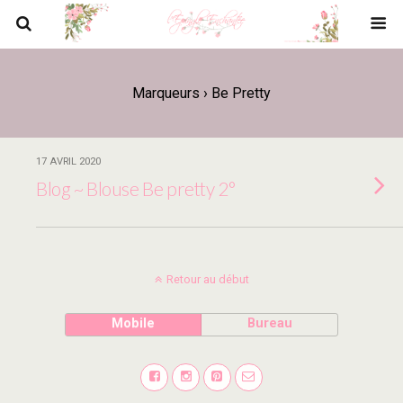
Marqueurs › Be Pretty
17 AVRIL 2020
Blog ~ Blouse Be pretty 2°
Retour au début
Mobile
Bureau