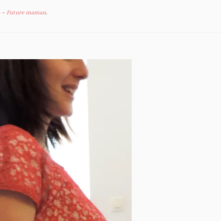
e ~ Future maman
.