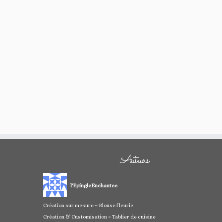
Auteurs
l'EpingleEnchantee
Création sur mesure ~ Blouse fleurie
Création & Customisation ~ Tablier de cuisine