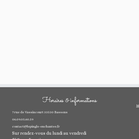
Horaires & informations
M
7 rue de Vassincourt 33530 Bassens
06.09.05.60.59
contact@lepingle-enchantee.fr
Sur rendez-vous du lundi au vendredi