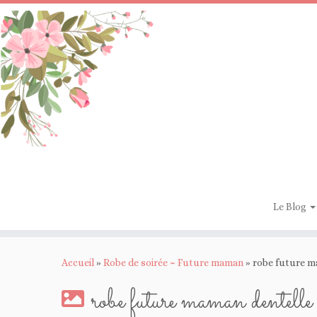
Passer
au
contenu
Le Blog
Accueil
»
Robe de soirée ~ Future maman
»
robe future m
robe future maman dentell