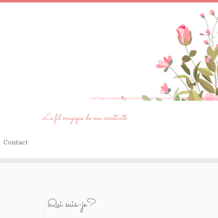
Le fil magique de ma créativité
Contact
Qui suis-je?