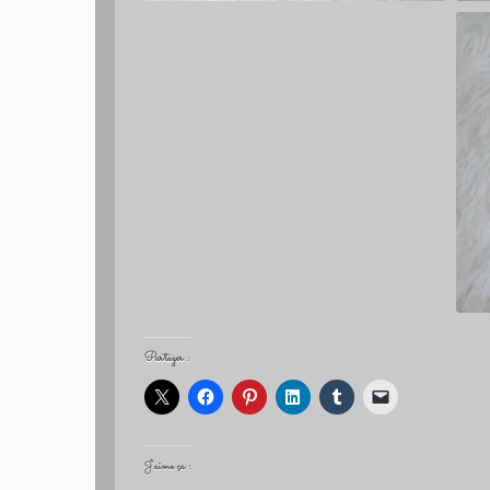
Partager :
J’aime ça :