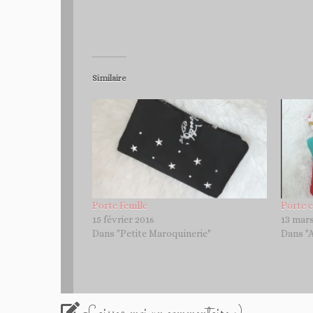
Similaire
Porte Feuille
Porte 
15 février 2016
13 mar
Dans "Petite Maroquinerie"
Dans "A