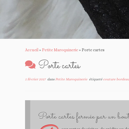
Accueil
»
Petite Maroquinerie
»
Porte cartes
Porte cartes
1 février 2017
dans
Petite Maroquinerie
étiqueté
couture bordea
Porte cartes fermée par un bout
our cartes de visites, de crédits ou d