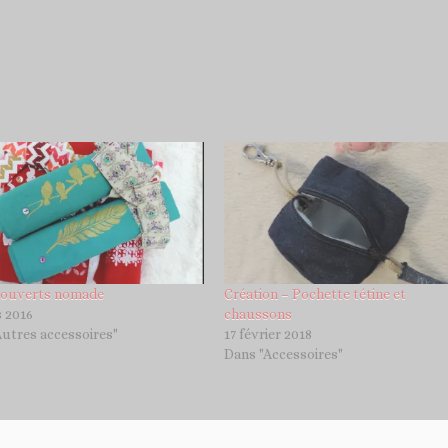
couverts nomade
Création – Pochette tétine et
s 2016
chaussons
utres accessoires"
17 février 2018
Dans "Accessoires"