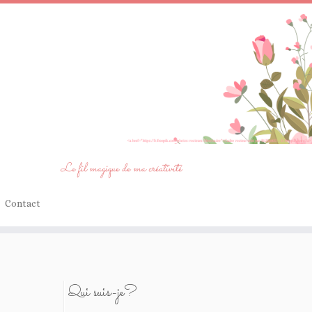
Le fil magique de ma créativité
Contact
Qui suis-je?