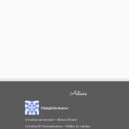
Auteurs
l'EpingleEnchantee
Création sur mesure ~ Blouse fleurie
Création & Customisation ~ Tablier de cuisine