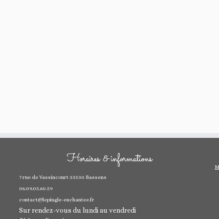
Horaires & informations
M
7 rue de Vassincourt 33530 Bassens
06.09.05.60.59
contact@lepingle-enchantee.fr
Sur rendez-vous du lundi au vendredi