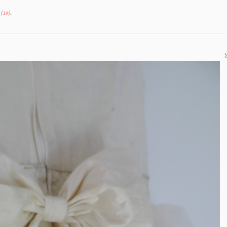
(19)
.