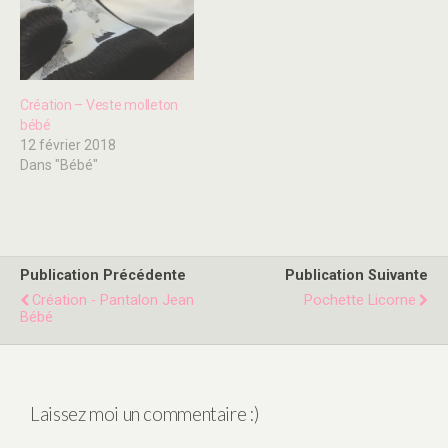
Création – Veste molleton
bébé
12 février 2018
Dans "Bébé"
Publication Précédente
Publication Suivante
Création - Pantalon Jean
Pochette Licorne
Bébé
Laissez moi un commentaire :)