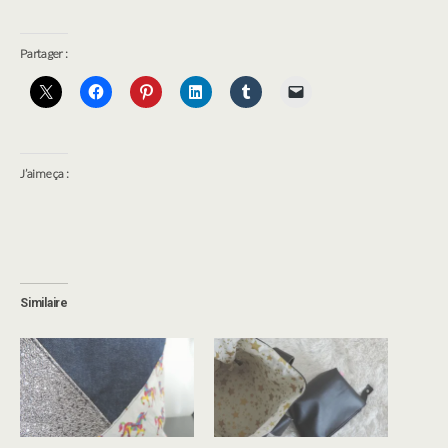
Partager :
J’aime ça :
Similaire