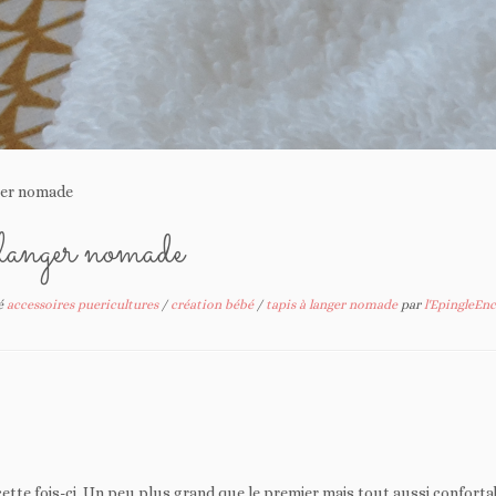
nger nomade
langer nomade
é
accessoires puericultures
/
création bébé
/
tapis à langer nomade
par
l'EpingleEn
 cette fois-ci. Un peu plus grand que le premier mais tout aussi conforta