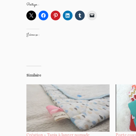
Partager :
J’aime ça :
Similaire
Création ~ Tapis à langer nomade
Porte cou