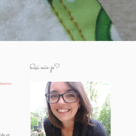
Qui suis-je?
chantee
ble et