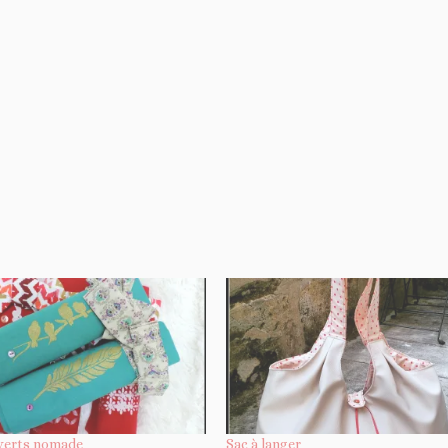
verts nomade
Sac à langer