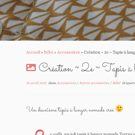
Accueil
»
Bébé
»
Accessoires
»
Création ~ 2e ~ Tapis à la
Création ~ 2e ~ Tapis à 
10 avril 2019
dans
Accessoires
/
Autres accessoires
/
Bébé
étiquet
Un deuxième tapis à langer nomade créé
e voilà, un joli tapis à langer nomade Tortue