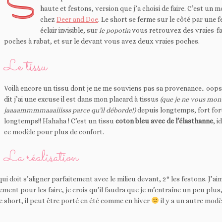
S
haute et festons, version que j’a choisi de faire. C’est un 
chez
Deer and Doe
. Le short se ferme sur le côté par une 
éclair invisible, sur
le popotin
vous retrouvez des vraies-f
poches à rabat, et sur le devant vous avez deux vraies poches.
Le tissu
Voilà encore un tissu dont je ne me souviens pas sa provenance.. oops
dit j’ai une excuse il est dans mon placard à tissus
(que je ne vous mon
jaaaammmmaaaiiisss parce qu’il déborde!)
depuis longtemps, fort for
longtemps!! Hahaha ! C’est un tissu
coton bleu avec de l’élasthanne
, i
ce modèle pour plus de confort.
La réalisation
 doit s’aligner parfaitement avec le milieu devant, 2° les festons. J’ai
ement pour les faire, je crois qu’il faudra que je m’entraîne un peu plus, 
e short, il peut être porté en été comme en hiver
il y a un autre modè