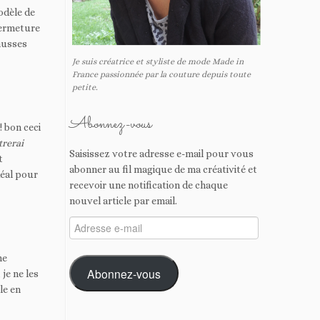
modèle de
fermeture
ausses
Je suis créatrice et styliste de mode Made in
France passionnée par la couture depuis toute
petite.
Abonnez-vous
! bon ceci
trerai
Saisissez votre adresse e-mail pour vous
t
abonner au fil magique de ma créativité et
déal pour
recevoir une notification de chaque
nouvel article par email.
Adresse
e-
mail
me
Abonnez-vous
je ne les
le en