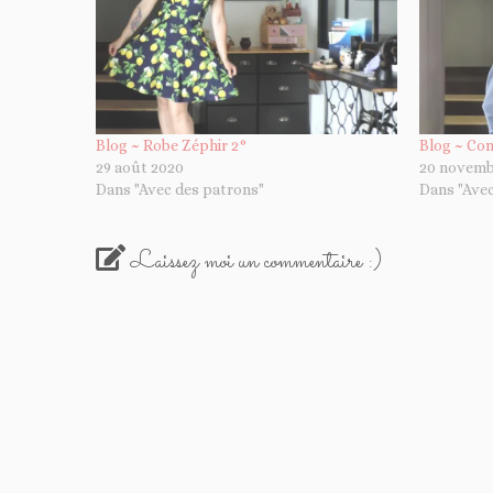
Blog ~ Robe Zéphir 2°
Blog ~ Com
29 août 2020
20 novemb
Dans "Avec des patrons"
Dans "Avec
Laissez moi un commentaire :)