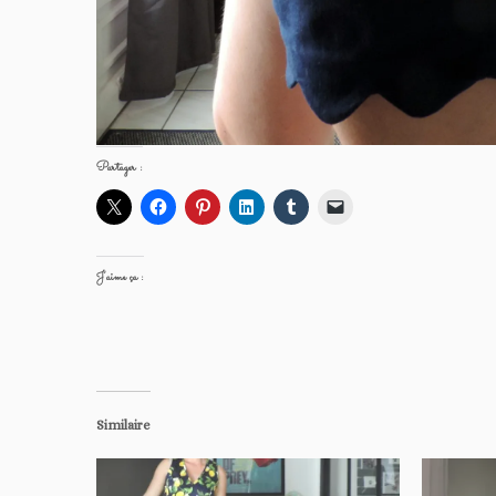
Partager :
J’aime ça :
Similaire