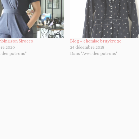
binaison Sirocco
Blog – chemise bruyère 2e
re 2020
24 décembre 2018
 des patrons"
Dans "Avec des patrons"