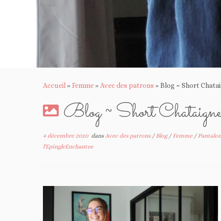
Accueil
»
Femme
»
Avec des patrons
»
Blog ~ Short Chata
Blog ~ Short Chataign
4 décembre 2020
dans
Avec des patrons
/
Blog
/
Femme
/
Pantalon
l'EpingleEnchantee