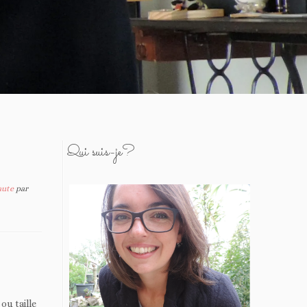
Qui suis-je?
haute
par
ou taille