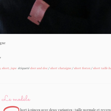
igne
e
, short, jupe
étiqueté
deer and doe
/
short chataigne
/
short feston
/
short taille 
Le modèle
hort à pinces avec deux variantes : taille normale et revers 