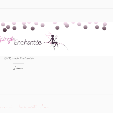
© l’Epingle Enchantée
J’aime ça :
ourir les articles