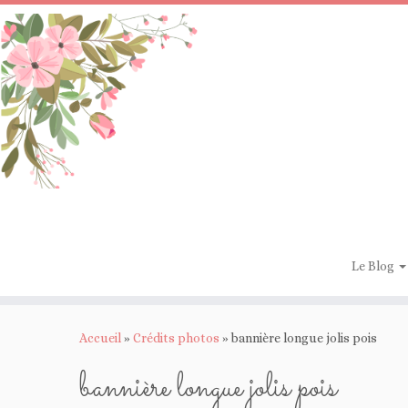
Passer
au
contenu
Le Blog
Accueil
»
Crédits photos
»
bannière longue jolis pois
bannière longue jolis pois