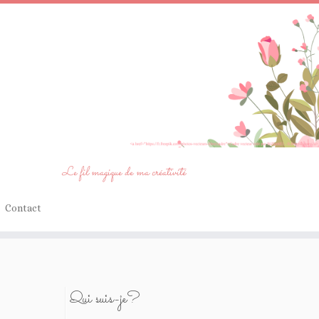
Le fil magique de ma créativité
Contact
Qui suis-je?